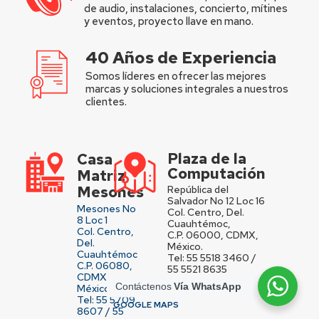
de audio, instalaciones, concierto, mítines
y eventos, proyecto llave en mano.
40 Años de Experiencia
Somos líderes en ofrecer las mejores
marcas y soluciones integrales a nuestros
clientes.
Plaza de la
Casa
Computación
Matriz
Mesones
República del
Salvador No 12 Loc 16
Mesones No
Col. Centro, Del.
8 Loc 1
Cuauhtémoc,
Col. Centro,
C.P. 06000, CDMX,
Del.
México.
Cuauhtémoc
Tel: 55 5518 3460 /
C.P. 06080,
55 5521 8635
CDMX,
Contáctenos
Vía WhatsApp
México.
VER UBICACIÓN EN
Tel: 55 5709
GOOGLE MAPS
8607 / 55