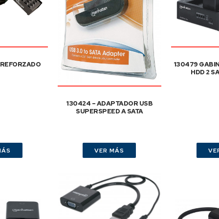
 REFORZADO
130479 GABI
HDD 2 S
130424 – ADAPTADOR USB
SUPERSPEED A SATA
MÁS
VER MÁS
VE