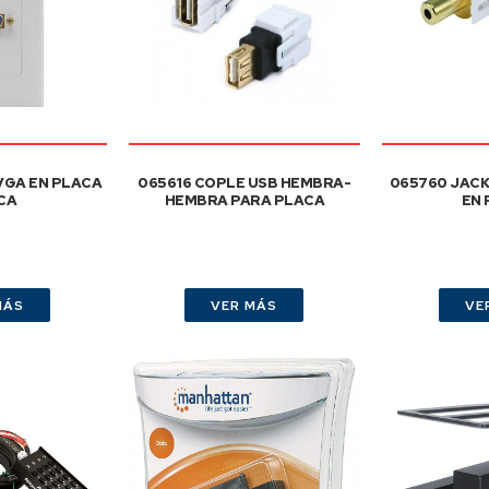
VGA EN PLACA
065616 COPLE USB HEMBRA-
065760 JACK
CA
HEMBRA PARA PLACA
EN
MÁS
VER MÁS
VE