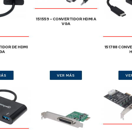
151559 – CONVERTIDOR HDMI A
VGA
IDOR DE HDMI
151788 CONV
GA
H
MÁS
VER MÁS
VE