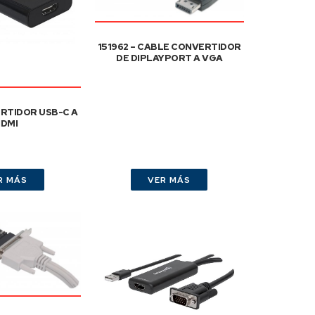
151962 – CABLE CONVERTIDOR
DE DIPLAYPORT A VGA
ERTIDOR USB-C A
DMI
R MÁS
VER MÁS