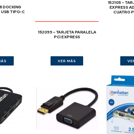
152105 – TAR
MI DOCKING
EXPRESS A
USB TIPO-C
CUATRO P
152099 – TARJETA PARALELA
PCI EXPRESS
MÁS
VER MÁS
VE