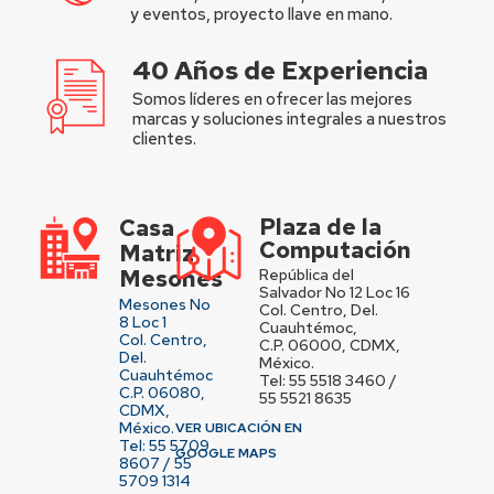
y eventos, proyecto llave en mano.
40 Años de Experiencia
Somos líderes en ofrecer las mejores
marcas y soluciones integrales a nuestros
clientes.
Plaza de la
Casa
Computación
Matriz
Mesones
República del
Salvador No 12 Loc 16
Mesones No
Col. Centro, Del.
8 Loc 1
Cuauhtémoc,
Col. Centro,
C.P. 06000, CDMX,
Del.
México.
Cuauhtémoc
Tel: 55 5518 3460 /
C.P. 06080,
55 5521 8635
CDMX,
México.
VER UBICACIÓN EN
Tel: 55 5709
GOOGLE MAPS
8607 / 55
5709 1314