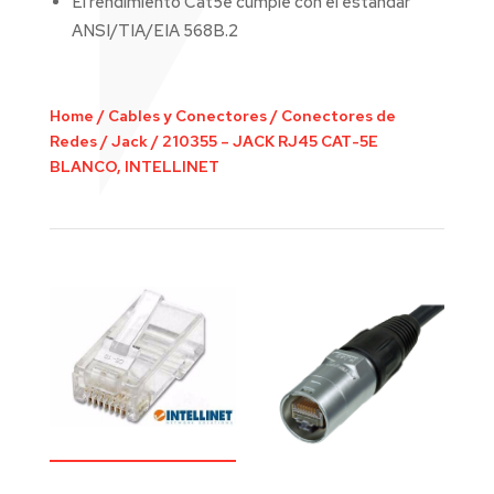
El rendimiento Cat5e cumple con el estándar
ANSI/TIA/EIA 568B.2
Home
/
Cables y Conectores
/
Conectores de
Redes
/
Jack
/
210355 – JACK RJ45 CAT-5E
BLANCO, INTELLINET