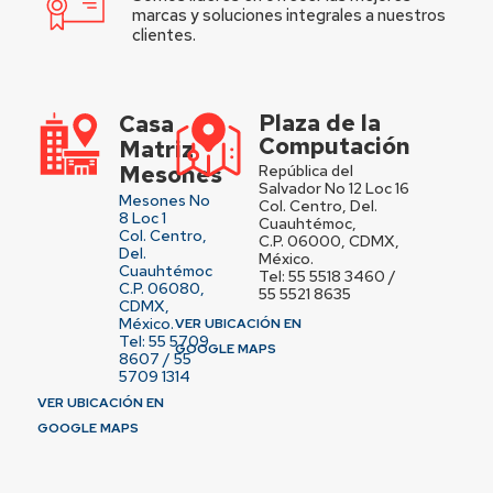
marcas y soluciones integrales a nuestros
clientes.
Plaza de la
Casa
Computación
Matriz
Mesones
República del
Salvador No 12 Loc 16
Mesones No
Col. Centro, Del.
8 Loc 1
Cuauhtémoc,
Col. Centro,
C.P. 06000, CDMX,
Del.
México.
Cuauhtémoc
Tel: 55 5518 3460 /
C.P. 06080,
55 5521 8635
CDMX,
México.
VER UBICACIÓN EN
Tel: 55 5709
GOOGLE MAPS
8607 / 55
5709 1314
VER UBICACIÓN EN
GOOGLE MAPS