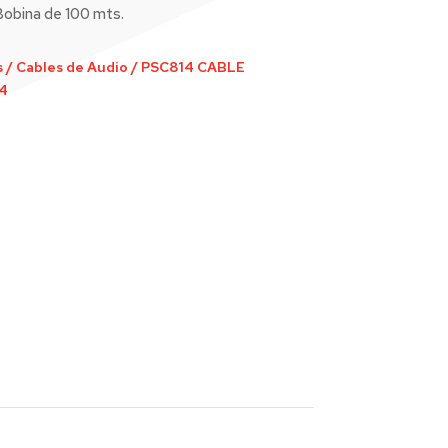
 Bobina de 100 mts.
s
/
Cables de Audio
/
PSC814 CABLE
4