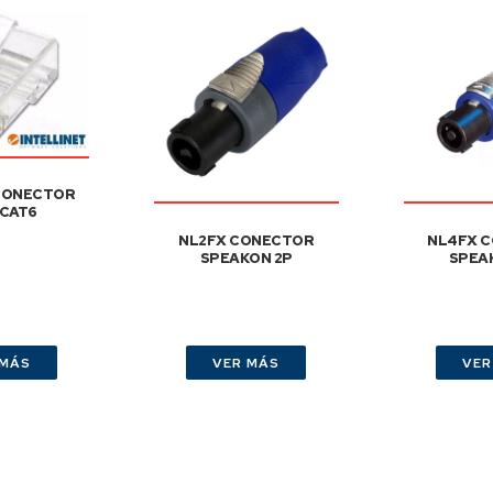
 CONECTOR
 CAT6
NL2FX CONECTOR
NL4FX 
SPEAKON 2P
SPEA
 MÁS
VER MÁS
VER