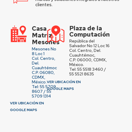
clientes.
Plaza de la
Casa
Computación
Matriz
Mesones
República del
Salvador No 12 Loc 16
Mesones No
Col. Centro, Del.
8 Loc 1
Cuauhtémoc,
Col. Centro,
C.P. 06000, CDMX,
Del.
México.
Cuauhtémoc
Tel: 55 5518 3460 /
C.P. 06080,
55 5521 8635
CDMX,
México.
VER UBICACIÓN EN
Tel: 55 5709
GOOGLE MAPS
8607 / 55
5709 1314
VER UBICACIÓN EN
GOOGLE MAPS