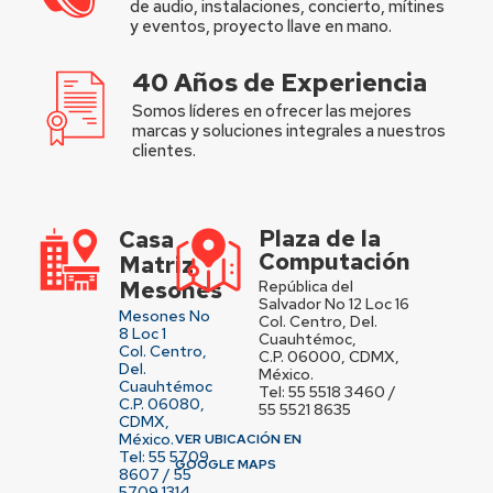
de audio, instalaciones, concierto, mítines
y eventos, proyecto llave en mano.
40 Años de Experiencia
Somos líderes en ofrecer las mejores
marcas y soluciones integrales a nuestros
clientes.
Plaza de la
Casa
Computación
Matriz
Mesones
República del
Salvador No 12 Loc 16
Mesones No
Col. Centro, Del.
8 Loc 1
Cuauhtémoc,
Col. Centro,
C.P. 06000, CDMX,
Del.
México.
Cuauhtémoc
Tel: 55 5518 3460 /
C.P. 06080,
55 5521 8635
CDMX,
México.
VER UBICACIÓN EN
Tel: 55 5709
GOOGLE MAPS
8607 / 55
5709 1314