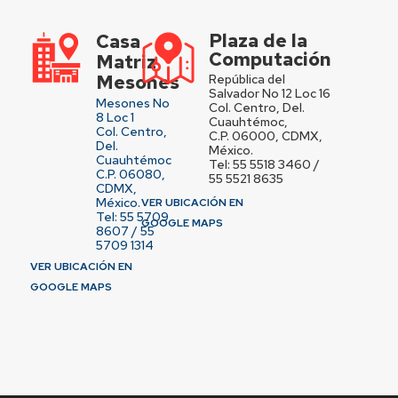
Plaza de la
Casa
Computación
Matriz
Mesones
República del
Salvador No 12 Loc 16
Mesones No
Col. Centro, Del.
8 Loc 1
Cuauhtémoc,
Col. Centro,
C.P. 06000, CDMX,
Del.
México.
Cuauhtémoc
Tel: 55 5518 3460 /
C.P. 06080,
55 5521 8635
CDMX,
México.
VER UBICACIÓN EN
Tel: 55 5709
GOOGLE MAPS
8607 / 55
5709 1314
VER UBICACIÓN EN
GOOGLE MAPS