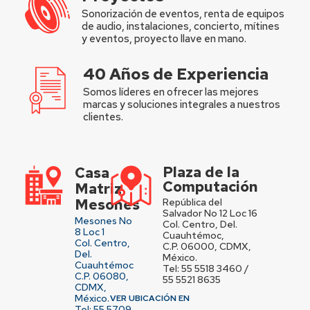
Sonorización de eventos, renta de equipos
de audio, instalaciones, concierto, mítines
y eventos, proyecto llave en mano.
40 Años de Experiencia
Somos líderes en ofrecer las mejores
marcas y soluciones integrales a nuestros
clientes.
Plaza de la
Casa
Computación
Matriz
Mesones
República del
Salvador No 12 Loc 16
Mesones No
Col. Centro, Del.
8 Loc 1
Cuauhtémoc,
Col. Centro,
C.P. 06000, CDMX,
Del.
México.
Cuauhtémoc
Tel: 55 5518 3460 /
C.P. 06080,
55 5521 8635
CDMX,
México.
VER UBICACIÓN EN
Tel: 55 5709