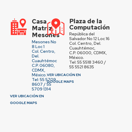
Plaza de la
Casa
Computación
Matriz
Mesones
República del
Salvador No 12 Loc 16
Mesones No
Col. Centro, Del.
8 Loc 1
Cuauhtémoc,
Col. Centro,
C.P. 06000, CDMX,
Del.
México.
Cuauhtémoc
Tel: 55 5518 3460 /
C.P. 06080,
55 5521 8635
CDMX,
México.
VER UBICACIÓN EN
Tel: 55 5709
GOOGLE MAPS
8607 / 55
5709 1314
VER UBICACIÓN EN
GOOGLE MAPS