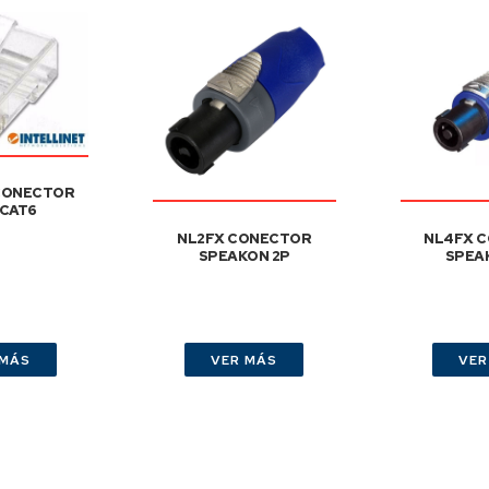
 CONECTOR
 CAT6
NL2FX CONECTOR
NL4FX 
SPEAKON 2P
SPEA
 MÁS
VER MÁS
VER