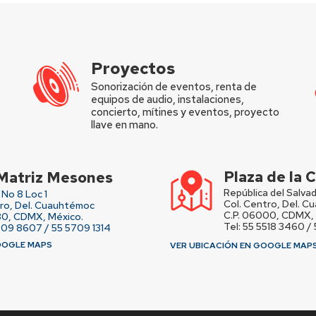
Proyectos
Sonorización de eventos, renta de
equipos de audio, instalaciones,
concierto, mítines y eventos, proyecto
llave en mano.
Plaza de la
Matriz Mesones
República del Salvad
No 8 Loc 1
Col. Centro, Del. 
tro, Del. Cuauhtémoc
C.P. 06000, CDMX, 
80, CDMX, México.
Tel: 55 5518 3460 /
709 8607 / 55 5709 1314
OOGLE MAPS
VER UBICACIÓN EN GOOGLE MAP