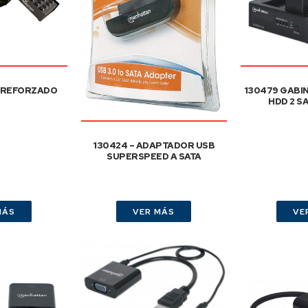
 REFORZADO
130479 GABI
HDD 2 S
130424 – ADAPTADOR USB
SUPERSPEED A SATA
MÁS
VER MÁS
VE