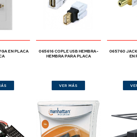
VGA EN PLACA
065616 COPLE USB HEMBRA-
065760 JACK
CA
HEMBRA PARA PLACA
EN
MÁS
VER MÁS
VE