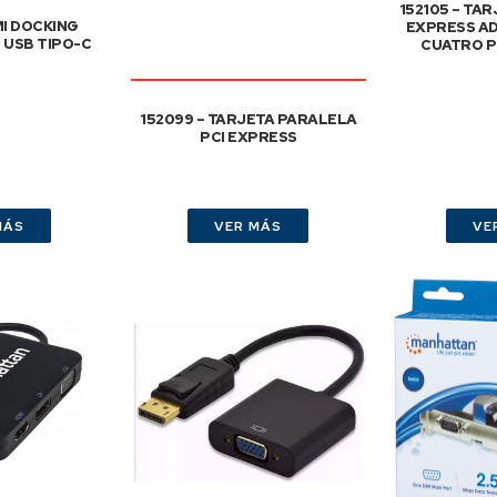
152105 – TAR
MI DOCKING
EXPRESS A
USB TIPO-C
CUATRO P
152099 – TARJETA PARALELA
PCI EXPRESS
MÁS
VER MÁS
VE