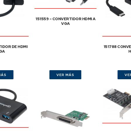
151559 – CONVERTIDOR HDMI A
VGA
IDOR DE HDMI
151788 CONV
GA
H
MÁS
VER MÁS
VE