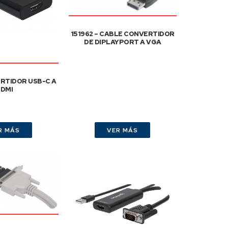
151962 – CABLE CONVERTIDOR
DE DIPLAYPORT A VGA
ERTIDOR USB-C A
DMI
R MÁS
VER MÁS