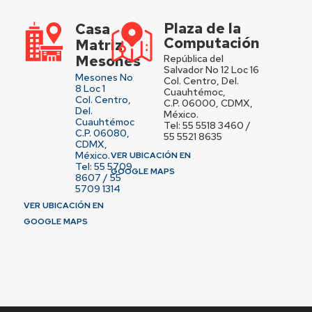
Plaza de la
Casa
Computación
Matriz
Mesones
República del
Salvador No 12 Loc 16
Mesones No
Col. Centro, Del.
8 Loc 1
Cuauhtémoc,
Col. Centro,
C.P. 06000, CDMX,
Del.
México.
Cuauhtémoc
Tel: 55 5518 3460 /
C.P. 06080,
55 5521 8635
CDMX,
México.
VER UBICACIÓN EN
Tel: 55 5709
GOOGLE MAPS
8607 / 55
5709 1314
VER UBICACIÓN EN
GOOGLE MAPS