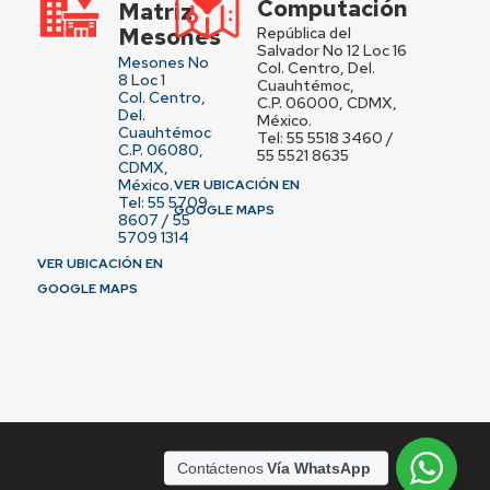
Computación
Matriz
Mesones
República del
Salvador No 12 Loc 16
Mesones No
Col. Centro, Del.
8 Loc 1
Cuauhtémoc,
Col. Centro,
C.P. 06000, CDMX,
Del.
México.
Cuauhtémoc
Tel: 55 5518 3460 /
C.P. 06080,
55 5521 8635
CDMX,
México.
VER UBICACIÓN EN
Tel: 55 5709
GOOGLE MAPS
8607 / 55
5709 1314
VER UBICACIÓN EN
GOOGLE MAPS
Contáctenos
Vía WhatsApp