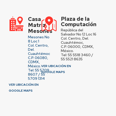
Plaza de la
Casa
Computación
Matriz
Mesones
República del
Salvador No 12 Loc 16
Mesones No
Col. Centro, Del.
8 Loc 1
Cuauhtémoc,
Col. Centro,
C.P. 06000, CDMX,
Del.
México.
Cuauhtémoc
Tel: 55 5518 3460 /
C.P. 06080,
55 5521 8635
CDMX,
México.
VER UBICACIÓN EN
Tel: 55 5709
GOOGLE MAPS
8607 / 55
5709 1314
VER UBICACIÓN EN
GOOGLE MAPS