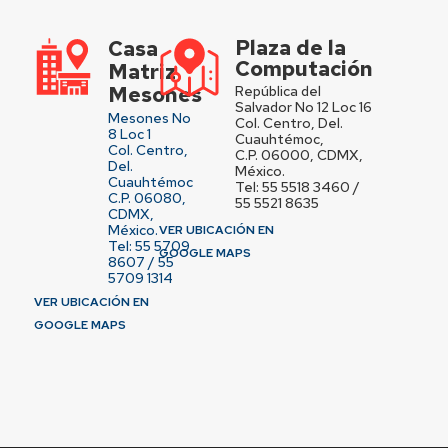
Plaza de la
Casa
Computación
Matriz
Mesones
República del
Salvador No 12 Loc 16
Mesones No
Col. Centro, Del.
8 Loc 1
Cuauhtémoc,
Col. Centro,
C.P. 06000, CDMX,
Del.
México.
Cuauhtémoc
Tel: 55 5518 3460 /
C.P. 06080,
55 5521 8635
CDMX,
México.
VER UBICACIÓN EN
Tel: 55 5709
GOOGLE MAPS
8607 / 55
5709 1314
VER UBICACIÓN EN
GOOGLE MAPS