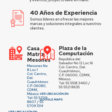
40 Años de Experiencia
Somos líderes en ofrecer las mejores
marcas y soluciones integrales a nuestros
clientes.
Plaza de la
Casa
Computación
Matriz
Mesones
República del
Salvador No 12 Loc 16
Mesones No
Col. Centro, Del.
8 Loc 1
Cuauhtémoc,
Col. Centro,
C.P. 06000, CDMX,
Del.
México.
Cuauhtémoc
Tel: 55 5518 3460 /
C.P. 06080,
55 5521 8635
CDMX,
México.
VER UBICACIÓN EN
Tel: 55 5709
GOOGLE MAPS
8607 / 55
5709 1314
VER UBICACIÓN EN