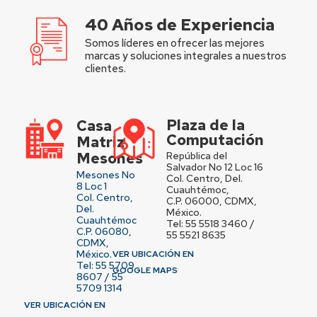
40 Años de Experiencia
Somos líderes en ofrecer las mejores
marcas y soluciones integrales a nuestros
clientes.
Plaza de la
Casa
Computación
Matriz
Mesones
República del
Salvador No 12 Loc 16
Mesones No
Col. Centro, Del.
8 Loc 1
Cuauhtémoc,
Col. Centro,
C.P. 06000, CDMX,
Del.
México.
Cuauhtémoc
Tel: 55 5518 3460 /
C.P. 06080,
55 5521 8635
CDMX,
México.
VER UBICACIÓN EN
Tel: 55 5709
GOOGLE MAPS
8607 / 55
5709 1314
VER UBICACIÓN EN