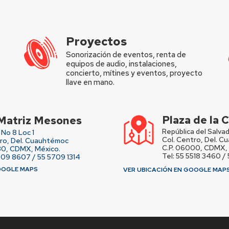
Proyectos
Sonorización de eventos, renta de
equipos de audio, instalaciones,
concierto, mítines y eventos, proyecto
llave en mano.
Plaza de la
Matriz Mesones
República del Salvad
No 8 Loc 1
Col. Centro, Del. 
tro, Del. Cuauhtémoc
C.P. 06000, CDMX, 
80, CDMX, México.
Tel: 55 5518 3460 /
709 8607 / 55 5709 1314
OOGLE MAPS
VER UBICACIÓN EN GOOGLE MAP