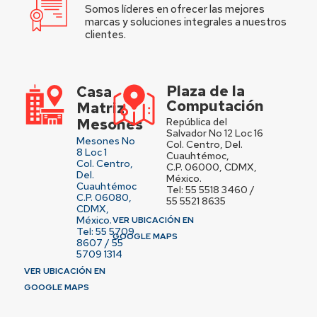
Somos líderes en ofrecer las mejores
marcas y soluciones integrales a nuestros
clientes.
Plaza de la
Casa
Computación
Matriz
Mesones
República del
Salvador No 12 Loc 16
Mesones No
Col. Centro, Del.
8 Loc 1
Cuauhtémoc,
Col. Centro,
C.P. 06000, CDMX,
Del.
México.
Cuauhtémoc
Tel: 55 5518 3460 /
C.P. 06080,
55 5521 8635
CDMX,
México.
VER UBICACIÓN EN
Tel: 55 5709
GOOGLE MAPS
8607 / 55
5709 1314
VER UBICACIÓN EN
GOOGLE MAPS