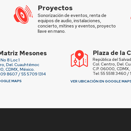
Proyectos
Sonorización de eventos, renta de
equipos de audio, instalaciones,
concierto, mítines y eventos, proyecto
llave en mano.
Plaza de la
Matriz Mesones
República del Salvad
No 8 Loc 1
Col. Centro, Del. 
tro, Del. Cuauhtémoc
C.P. 06000, CDMX, 
80, CDMX, México.
Tel: 55 5518 3460 /
709 8607 / 55 5709 1314
OOGLE MAPS
VER UBICACIÓN EN GOOGLE MAP