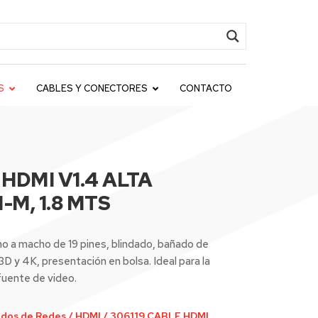
S
CABLES Y CONECTORES
CONTACTO
 HDMI V1.4 ALTA
-M, 1.8 MTS
o a macho de 19 pines, blindado, bañado de
3D y 4K, presentación en bolsa. Ideal para la
fuente de video.
dos de Redes
/
HDMI
/
306119 CABLE HDMI