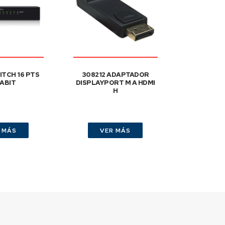
ITCH 16 PTS
308212 ADAPTADOR
ABIT
DISPLAYPORT M A HDMI
H
 MÁS
VER MÁS