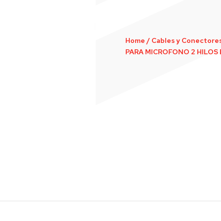
Home
/
Cables y Conectore
PARA MICROFONO 2 HILO