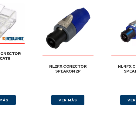
 CONECTOR
 CAT6
NL2FX CONECTOR
NL4FX 
SPEAKON 2P
SPEA
 MÁS
VER MÁS
VER