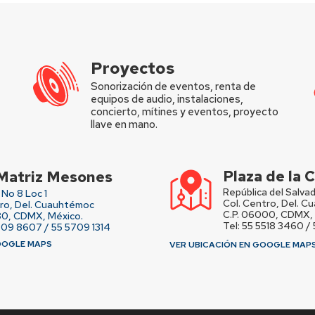
Proyectos
Sonorización de eventos, renta de
equipos de audio, instalaciones,
concierto, mítines y eventos, proyecto
llave en mano.
Plaza de la
Matriz Mesones
República del Salvad
No 8 Loc 1
Col. Centro, Del. 
tro, Del. Cuauhtémoc
C.P. 06000, CDMX, 
80, CDMX, México.
Tel: 55 5518 3460 /
709 8607 / 55 5709 1314
OOGLE MAPS
VER UBICACIÓN EN GOOGLE MAP