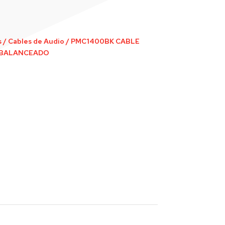
s
/
Cables de Audio
/
PMC1400BK CABLE
S BALANCEADO