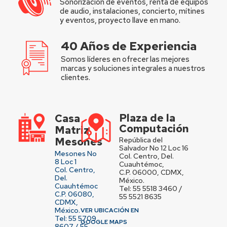
Sonorización de eventos, renta de equipos
de audio, instalaciones, concierto, mítines
y eventos, proyecto llave en mano.
40 Años de Experiencia
Somos líderes en ofrecer las mejores
marcas y soluciones integrales a nuestros
clientes.
Plaza de la
Casa
Computación
Matriz
Mesones
República del
Salvador No 12 Loc 16
Mesones No
Col. Centro, Del.
8 Loc 1
Cuauhtémoc,
Col. Centro,
C.P. 06000, CDMX,
Del.
México.
Cuauhtémoc
Tel: 55 5518 3460 /
C.P. 06080,
55 5521 8635
CDMX,
México.
VER UBICACIÓN EN
Tel: 55 5709
GOOGLE MAPS
8607 / 55