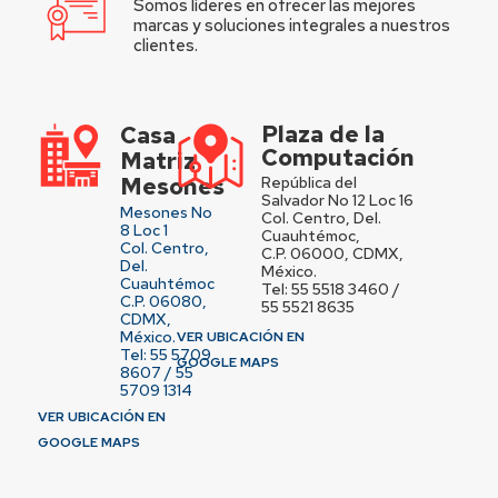
Somos líderes en ofrecer las mejores
marcas y soluciones integrales a nuestros
clientes.
Plaza de la
Casa
Computación
Matriz
Mesones
República del
Salvador No 12 Loc 16
Mesones No
Col. Centro, Del.
8 Loc 1
Cuauhtémoc,
Col. Centro,
C.P. 06000, CDMX,
Del.
México.
Cuauhtémoc
Tel: 55 5518 3460 /
C.P. 06080,
55 5521 8635
CDMX,
México.
VER UBICACIÓN EN
Tel: 55 5709
GOOGLE MAPS
8607 / 55
5709 1314
VER UBICACIÓN EN
GOOGLE MAPS