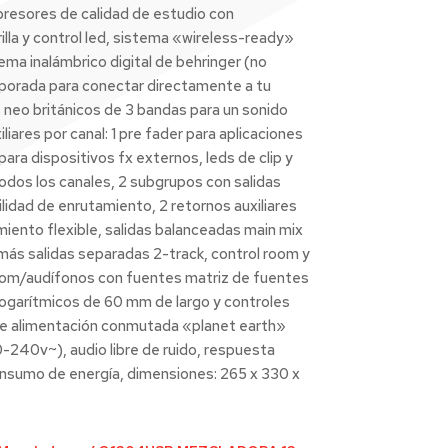
resores de calidad de estudio con
illa y control led, sistema «wireless-ready»
ema inalámbrico digital de behringer (no
orporada para conectar directamente a tu
neo británicos de 3 bandas para un sonido
iliares por canal: 1 pre fader para aplicaciones
ara dispositivos fx externos, leds de clip y
odos los canales, 2 subgrupos con salidas
lidad de enrutamiento, 2 retornos auxiliares
iento flexible, salidas balanceadas main mix
más salidas separadas 2-track, control room y
room/audífonos con fuentes matriz de fuentes
logarítmicos de 60 mm de largo y controles
 de alimentación conmutada «planet earth»
0-240v~), audio libre de ruido, respuesta
consumo de energía, dimensiones: 265 x 330 x