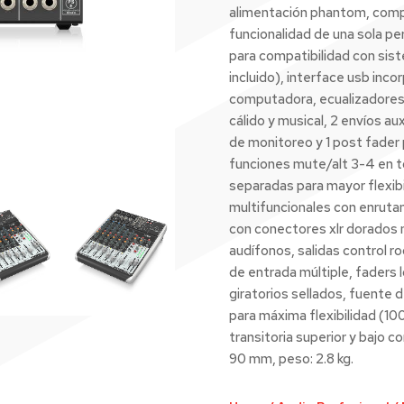
alimentación phantom, comp
funcionalidad de una sola per
para compatibilidad con sist
incluido), interface usb inc
computadora, ecualizadores 
cálido y musical, 2 envíos aux
de monitoreo y 1 post fader p
funciones mute/alt 3-4 en t
separadas para mayor flexibi
multifuncionales con enrutam
con conectores xlr dorados 
audífonos, salidas control 
de entrada múltiple, faders 
giratorios sellados, fuente
para máxima flexibilidad (10
transitoria superior y bajo 
90 mm, peso: 2.8 kg.