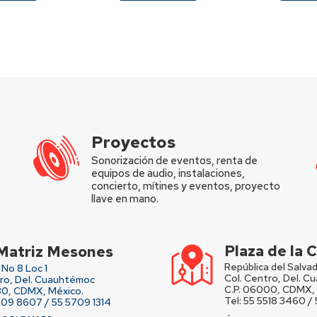
Proyectos
Sonorización de eventos, renta de
equipos de audio, instalaciones,
concierto, mítines y eventos, proyecto
llave en mano.
Plaza de la
Matriz Mesones
República del Salvad
No 8 Loc 1
Col. Centro, Del. 
tro, Del. Cuauhtémoc
C.P. 06000, CDMX, 
80, CDMX, México.
Tel: 55 5518 3460 /
709 8607 / 55 5709 1314