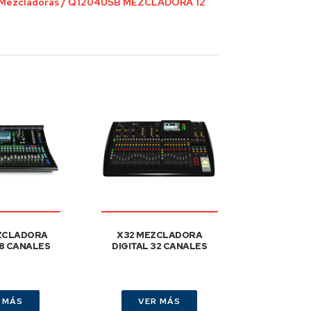
Mezcladoras
/
Q1204USB MEZCLADORA 12
ZCLADORA
X32 MEZCLADORA
48 CANALES
DIGITAL 32 CANALES
 MÁS
VER MÁS