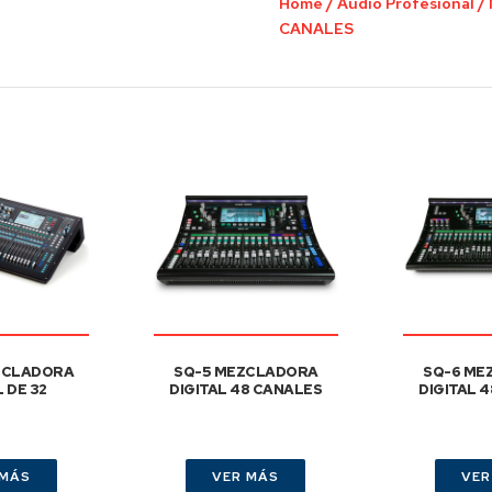
Home
/
Audio Profesional
/
CANALES
ZCLADORA
SQ-5 MEZCLADORA
SQ-6 ME
L DE 32
DIGITAL 48 CANALES
DIGITAL 
 MÁS
VER MÁS
VER